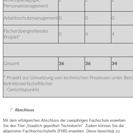
Arbeitspädagogik,
2
2
2
Personalmanagement
Arbeitsschutzmanagement
0
0
0
Fächerübergreifendes
0
4
4
Projekt*
Gesamt
36
36
34
* Projekt zur Umsetzung von technischen Prozessen unter Ber
betriebswirtschaftlicher
Gesichtspunkte
Abschluss
Mit dem erfolgreichen Abschluss der zweijährigen Fachschule erwerben
Sie den Titel „Staatlich geprüfte/r Techniker/in“. Zudem können Sie die
allgemeine Fachhochschulreife (FHR) erwerben. Diese berechtigt zu