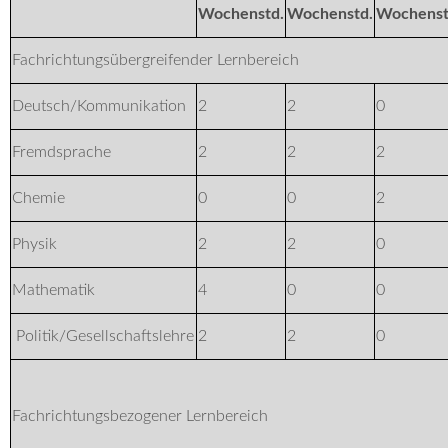
Wochenstd.
Wochenstd.
Wochenst
Fachrichtungsübergreifender Lernbereich
Deutsch/Kommunikation
2
2
0
Fremdsprache
2
2
2
Chemie
0
0
2
Physik
2
2
0
Mathematik
4
0
0
Politik/Gesellschaftslehre
2
2
0
Fachrichtungsbezogener Lernbereich