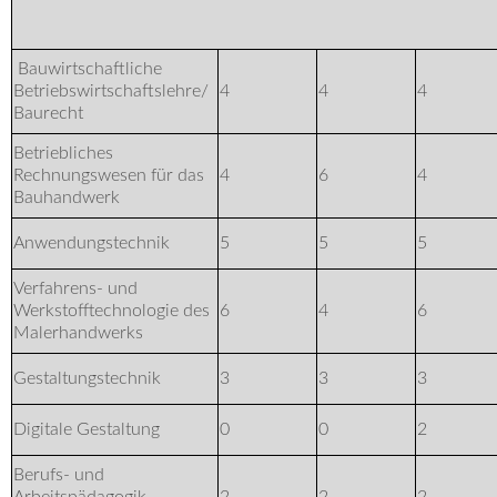
Bauwirtschaftliche
Betriebswirtschaftslehre/
4
4
4
Baurecht
Betriebliches
Rechnungswesen für das
4
6
4
Bauhandwerk
Anwendungstechnik
5
5
5
Verfahrens- und
Werkstofftechnologie des
6
4
6
Malerhandwerks
Gestaltungstechnik
3
3
3
Digitale Gestaltung
0
0
2
Berufs- und