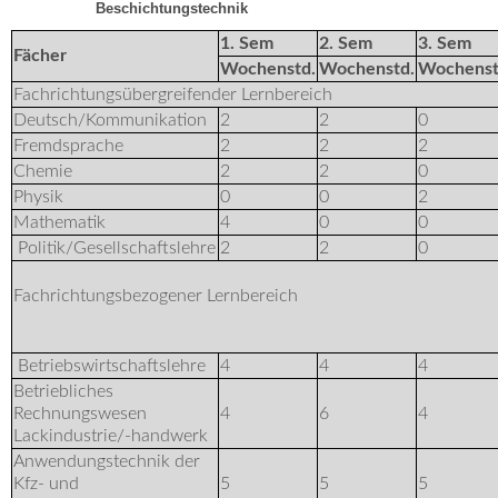
Beschichtungstechnik
1. Sem
2. Sem
3. Sem
Fächer
Wochenstd.
Wochenstd.
Wochenst
Fachrichtungsübergreifender Lernbereich
Deutsch/Kommunikation
2
2
0
Fremdsprache
2
2
2
Chemie
2
2
0
Physik
0
0
2
Mathematik
4
0
0
Politik/Gesellschaftslehre
2
2
0
Fachrichtungsbezogener Lernbereich
Betriebswirtschaftslehre
4
4
4
Betriebliches
Rechnungswesen
4
6
4
Lackindustrie/-handwerk
Anwendungstechnik der
Kfz- und
5
5
5