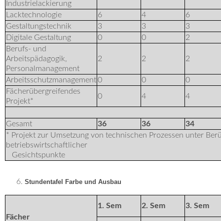
Industrielackierung
Lacktechnologie
6
4
6
Gestaltungstechnik
3
3
3
Digitale Gestaltung
0
0
2
Berufs- und
Arbeitspädagogik,
2
2
2
Personalmanagement
Arbeitsschutzmanagement
0
0
0
Fächerübergreifendes
0
4
4
Projekt*
Gesamt
36
36
34
* Projekt zur Umsetzung von technischen Prozessen unter Ber
betriebswirtschaftlicher
Gesichtspunkte
Stundentafel Farbe und Ausbau
1. Sem
2. Sem
3. Sem
Fächer