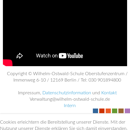
Copyright © Wilhelm-Ostwald-Schule Oberstufenzentrum /
Immenweg 6-10 / 12169 Berlin / Tel: 030 901894800
Impressum,
Datenschutzinformation
und
Kontakt
Verwaltung@wilhelm-ostwald-schule.de
Intern
-
-
-
-
-
-
Cookies erleichtern die Bereitstellung unserer Dienste. Mit der
Nutzung unserer Dienste erklären Sie sich damit einverstanden,