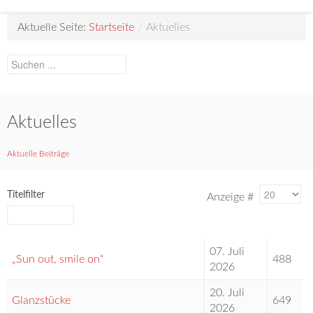
Aktuelle Seite:
Startseite
/
Aktuelles
Aktuelles
Aktuelle Beiträge
Titelfilter
Filter
Anzeige #
07. Juli
„Sun out, smile on“
488
2026
20. Juli
Glanzstücke
649
2026