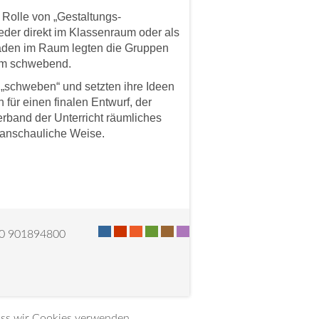
Rolle von „Gestaltungs-
eder direkt im Klassenraum oder als
raden im Raum legten die Gruppen
aum schwebend.
e „schweben“ und setzten ihre Ideen
 für einen finalen Entwurf, der
rband der Unterricht räumliches
anschauliche Weise.
-
-
-
-
-
-
030 901894800
dass wir Cookies verwenden.