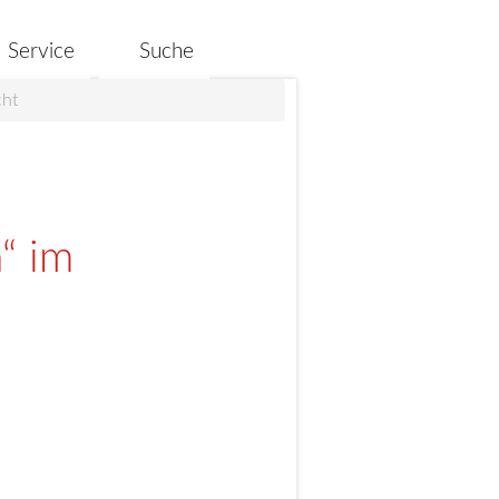
Service
Suche
cht
“ im