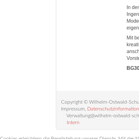
In de
Ingen
Model
eigen
Mit b
kreat
ansch
Vorst
BG30
Copyright © Wilhelm-Ostwald-Schul
Impressum,
Datenschutzinformatio
Verwaltung@wilhelm-ostwald-sch
Intern
Cookies erleichtern die Bereitstellung unserer Dienste. Mit der