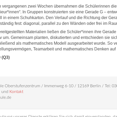
n vergangenen zwei Wochen übernahmen die Schülerinnen die 
ieur*innen“. In Gruppen konstruierten sie eine Gerade G – entw
l in einem Schuhkarton. Den Verlauf und die Richtung der Ge
ständig fest: diagonal, parallel zu den Wänden oder frei im R
ereitgestellten Materialien ließen die Schüler*innen ihre Gerad
iv um. Gemeinsam planten, diskutierten und entschieden sie sich
ließend als mathematisches Modell ausgearbeitet wurde. So ve
ellungsvermögen, Teamarbeit und mathematisches Denken auf 
 (Q3)
e Oberstufenzentrum / Immenweg 6-10 / 12169 Berlin / Tel: 
n
und
Kontakt
ule.de
 Nutzung unserer Dienste erklären Sie sich damit einverstanden, 