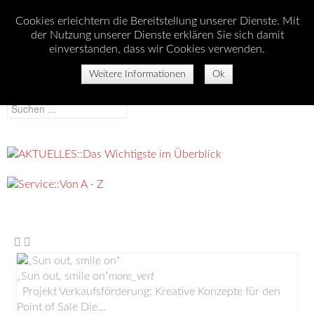
Cookies erleichtern die Bereitstellung unserer Dienste. Mit
der Nutzung unserer Dienste erklären Sie sich damit
einverstanden, dass wir Cookies verwenden.
Weitere Informationen
Ok
„Sun out, smile on“
more_vert
Projekt Verkaufsförderung: Kreative Konzepte für den
Point of Sale Die...